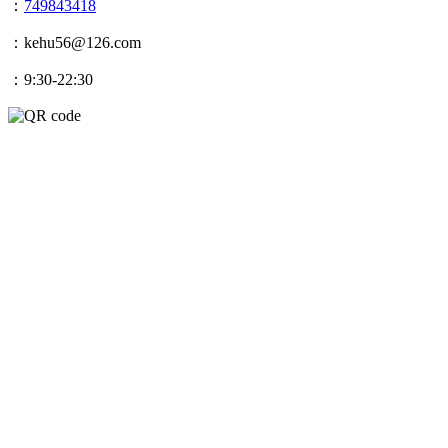
：
749843418
：kehu56@126.com
：9:30-22:30