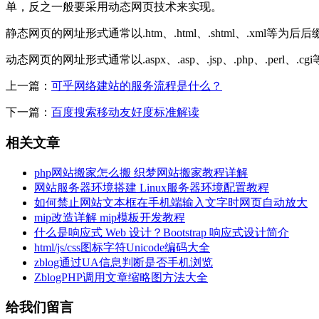
单，反之一般要采用动态网页技术来实现。
静态网页的网址形式通常以.htm、.html、.shtml、.xml等为后后
动态网页的网址形式通常以.aspx、.asp、.jsp、.php、.perl、.
上一篇：
可乎网络建站的服务流程是什么？
下一篇：
百度搜索移动友好度标准解读
相关文章
php网站搬家怎么搬 织梦网站搬家教程详解
网站服务器环境搭建 Linux服务器环境配置教程
如何禁止网站文本框在手机端输入文字时网页自动放大
mip改造详解 mip模板开发教程
什么是响应式 Web 设计？Bootstrap 响应式设计简介
html/js/css图标字符Unicode编码大全
zblog通过UA信息判断是否手机浏览
ZblogPHP调用文章缩略图方法大全
给我们留言