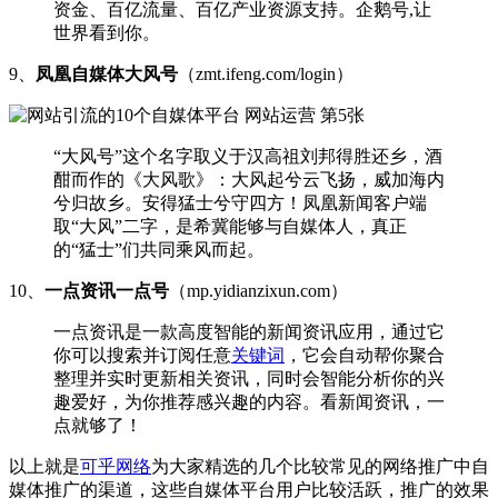
资金、百亿流量、百亿产业资源支持。企鹅号,让
世界看到你。
9、
凤凰
自媒体大风号
（zmt.ifeng.com/login）
“大风号”这个名字取义于汉高祖刘邦得胜还乡，酒
酣而作的《大风歌》：大风起兮云飞扬，威加海内
兮归故乡。安得猛士兮守四方！凤凰新闻客户端
取“大风”二字，是希冀能够与自媒体人，真正
的“猛士”们共同乘风而起。
10、
一点资讯一点号
（mp.yidianzixun.com）
一点资讯是一款高度智能的新闻资讯应用，通过它
你可以搜索并订阅任意
关键词
，它会自动帮你聚合
整理并实时更新相关资讯，同时会智能分析你的兴
趣爱好，为你推荐感兴趣的内容。看新闻资讯，一
点就够了！
以上就是
可乎网络
为大家精选的几个比较常见的网络推广中自
媒体推广的渠道，这些自媒体平台用户比较活跃，推广的效果