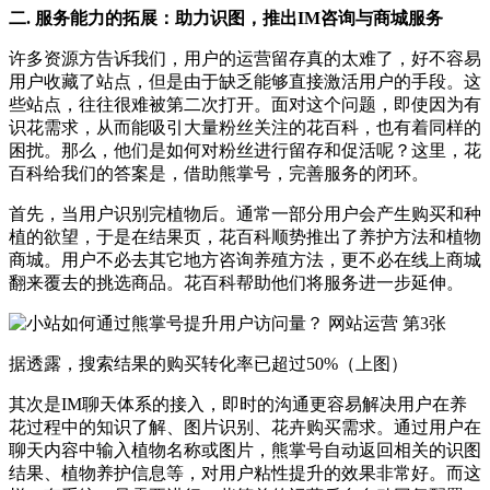
二. 服务能力的拓展：助力识图，推出IM咨询与商城服务
许多资源方告诉我们，用户的运营留存真的太难了，好不容易
用户收藏了站点，但是由于缺乏能够直接激活用户的手段。这
些站点，往往很难被第二次打开。面对这个问题，即使因为有
识花需求，从而能吸引大量粉丝关注的花百科，也有着同样的
困扰。那么，他们是如何对粉丝进行留存和促活呢？这里，花
百科给我们的答案是，借助熊掌号，完善服务的闭环。
首先，当用户识别完植物后。通常一部分用户会产生购买和种
植的欲望，于是在结果页，花百科顺势推出了养护方法和植物
商城。用户不必去其它地方咨询养殖方法，更不必在线上商城
翻来覆去的挑选商品。花百科帮助他们将服务进一步延伸。
据透露，搜索结果的购买转化率已超过50%（上图）
其次是IM聊天体系的接入，即时的沟通更容易解决用户在养
花过程中的知识了解、图片识别、花卉购买需求。通过用户在
聊天内容中输入植物名称或图片，熊掌号自动返回相关的识图
结果、植物养护信息等，对用户粘性提升的效果非常好。而这