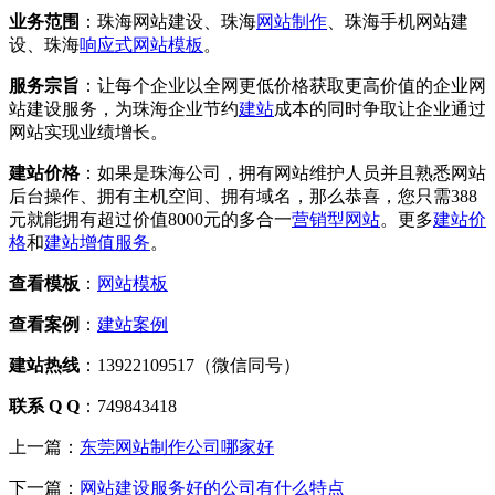
业务范围
：珠海网站建设、珠海
网站制作
、珠海手机网站建
设、珠海
响应式
网站模板
。
服务宗旨
：让每个企业以全网更低价格获取更高价值的企业网
站建设服务，为珠海企业节约
建站
成本的同时争取让企业通过
网站实现业绩增长。
建站价格
：如果是珠海公司，拥有网站维护人员并且熟悉网站
后台操作、拥有主机空间、拥有域名，那么恭喜，您只需388
元就能拥有超过价值8000元的多合一
营销型网站
。更多
建站价
格
和
建站增值服务
。
查看模板
：
网站模板
查看案例
：
建站案例
建站热线
：13922109517（微信同号）
联系 Q Q
：749843418
上一篇：
东莞网站制作公司哪家好
下一篇：
网站建设服务好的公司有什么特点