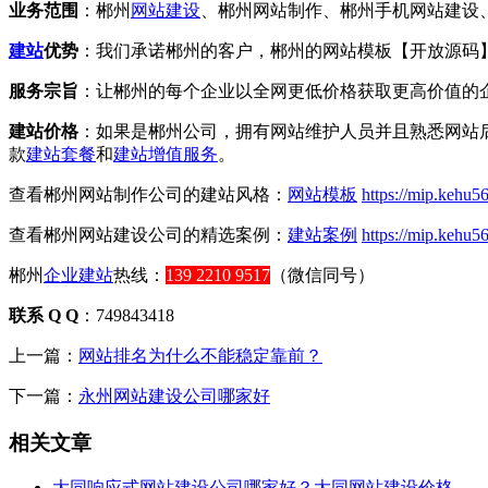
业务范围
：郴州
网站建设
、郴州网站制作、郴州手机网站建设
建站
优势
：我们承诺郴州的客户，郴州的网站模板【开放源码
服务宗旨
：让郴州的每个企业以全网更低价格获取更高价值的
建站价格
：如果是郴州公司，拥有网站维护人员并且熟悉网站后
款
建站套餐
和
建站增值服务
。
查看郴州网站制作公司的建站风格：
网站模板
https://mip.kehu56
查看郴州网站建设公司的精选案例：
建站案例
https://mip.kehu5
郴州
企业建站
热线：
139 2210 9517
（微信同号）
联系 Q Q
：749843418
上一篇：
网站排名为什么不能稳定靠前？
下一篇：
永州网站建设公司哪家好
相关文章
大同响应式网站建设公司哪家好？大同网站建设价格