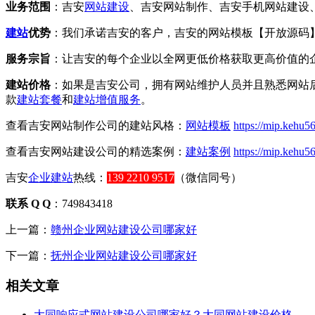
业务范围
：吉安
网站建设
、吉安网站制作、吉安手机网站建设
建站
优势
：我们承诺吉安的客户，吉安的网站模板【开放源码
服务宗旨
：让吉安的每个企业以全网更低价格获取更高价值的
建站价格
：如果是吉安公司，拥有网站维护人员并且熟悉网站后
款
建站套餐
和
建站增值服务
。
查看吉安网站制作公司的建站风格：
网站模板
https://mip.kehu56
查看吉安网站建设公司的精选案例：
建站案例
https://mip.kehu5
吉安
企业建站
热线：
139 2210 9517
（微信同号）
联系 Q Q
：749843418
上一篇：
赣州企业网站建设公司哪家好
下一篇：
抚州企业网站建设公司哪家好
相关文章
大同响应式网站建设公司哪家好？大同网站建设价格