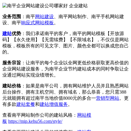
业务范围
：南平
网站建设
、南平网站制作、南平手机网站建
设、南平
响应式
网站模板
。
建站
优势
：我们承诺南平的客户，南平的网站模板【开放源
码】【永久使用】【无需续费】【不限域名】，不仅仅是网站
模板，模板所有的可见文字、图片、颜色全都可以换成您自己
的。
服务宗旨
：让南平的每个企业以全网更低价格获取更高价值的
企业网站建设服务，为南平企业节约建站成本的同时争取让企
业通过网站实现业绩增长。
建站价格
：如果是南平公司，拥有网站维护人员并且熟悉网站
后台操作、拥有主机空间、拥有域名，那么恭喜，您只需388
元就能拥有超过南平当地价值8000元的多合一
营销型网站
。更
有多款
建站套餐
和
建站增值服务
。
查看南平网站制作公司的建站风格：
网站模
板
https://mip.kehu56.com/style/