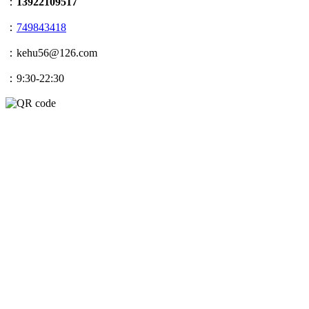
：
13922109517
：
749843418
：kehu56@126.com
：9:30-22:30