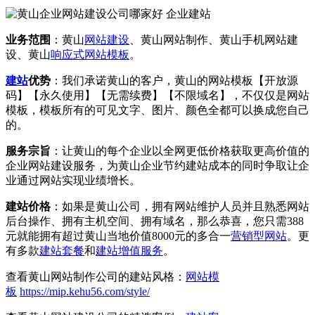
业务范围
：黄山
网站建设
、黄山网站制作、黄山手机网站建
设、黄山
响应式
网站模板
。
建站
优势
：我们承诺黄山的客户，黄山的网站模板【开放源
码】【永久使用】【无需续费】【不限域名】，不仅仅是网站
模板，模板所有的可见文字、图片、颜色全都可以换成您自己
的。
服务宗旨
：让黄山的每个企业以全网更低价格获取更高价值的
企业网站建设服务，为黄山企业节约建站成本的同时争取让企
业通过网站实现业绩增长。
建站价格
：如果是黄山公司，拥有网站维护人员并且熟悉网站
后台操作、拥有主机空间、拥有域名，那么恭喜，您只需388
元就能拥有超过黄山当地价值8000元的多合一
营销型网站
。更
有多款
建站套餐
和
建站增值服务
。
查看黄山网站制作公司的建站风格：
网站模
板
https://mip.kehu56.com/style/