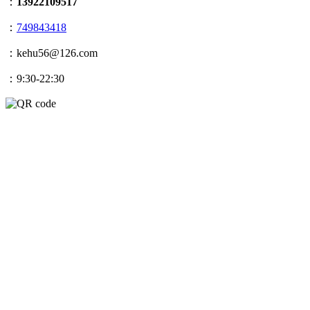
：
13922109517
：
749843418
：kehu56@126.com
：9:30-22:30