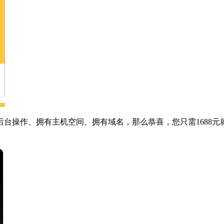
台操作、拥有主机空间、拥有域名，那么恭喜，您只需1688元就