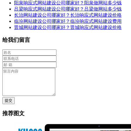
阳泉响应式网站建设公司哪家好？阳泉做网站多少钱
吕梁响应式网站建设公司哪家好？吕梁做网站多少钱
长治网站建设公司哪家好？长治响应式网站建设价格
临汾网站建设公司哪家好？临汾响应式网站建设费用
晋城网站建设公司哪家好？晋城响应式网站建设价格
给我们留言
提交
推荐图文