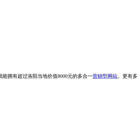
能拥有超过洛阳当地价值8000元的多合一
营销型网站
。更有多