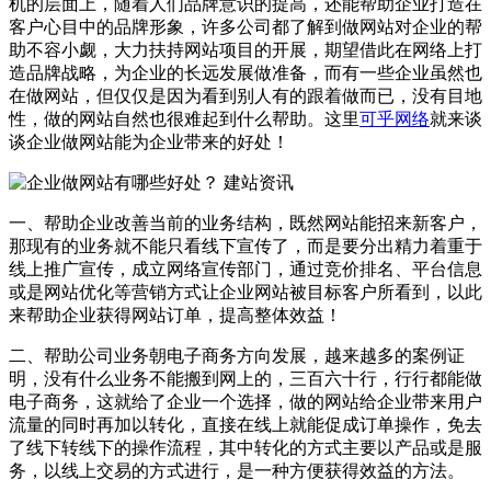
机的层面上，随着人们品牌意识的提高，还能帮助企业打造在
客户心目中的品牌形象，许多公司都了解到做网站对企业的帮
助不容小觑，大力扶持网站项目的开展，期望借此在网络上打
造品牌战略，为企业的长远发展做准备，而有一些企业虽然也
在做网站，但仅仅是因为看到别人有的跟着做而已，没有目地
性，做的网站自然也很难起到什么帮助。这里
可乎网络
就来谈
谈企业做网站能为企业带来的好处！
一、帮助企业改善当前的业务结构，既然网站能招来新客户，
那现有的业务就不能只看线下宣传了，而是要分出精力着重于
线上推广宣传，成立网络宣传部门，通过竞价排名、平台信息
或是网站优化等营销方式让企业网站被目标客户所看到，以此
来帮助企业获得网站订单，提高整体效益！
二、帮助公司业务朝电子商务方向发展，越来越多的案例证
明，没有什么业务不能搬到网上的，三百六十行，行行都能做
电子商务，这就给了企业一个选择，做的网站给企业带来用户
流量的同时再加以转化，直接在线上就能促成订单操作，免去
了线下转线下的操作流程，其中转化的方式主要以产品或是服
务，以线上交易的方式进行，是一种方便获得效益的方法。