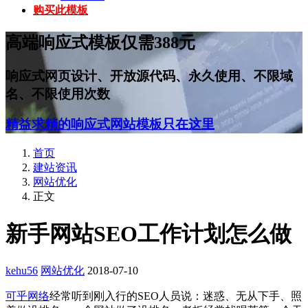
购买此模板
高端响应式模板仅需388元
响应式网页设计、开放源代码、永久使用、不限域
名、不限使用次数
精益求精的响应式网站模板只在这里
首页
建站资讯
网站优化
正文
新手网站SEO工作计划怎么做
kehu56
网站优化
2018-07-10
可乎网络
经常听到刚入行的SEO人员说：迷惑、无从下手、照