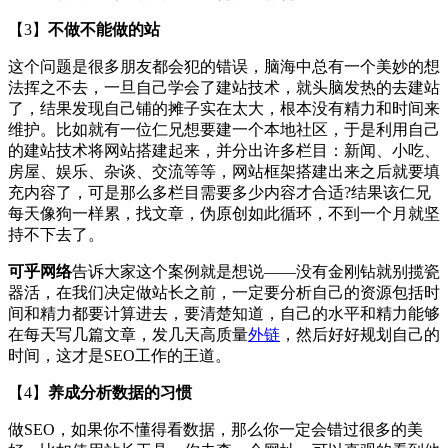
【3】
不做不能做的站
这个问题是很多朋友都会犯的错误，脑海中总有一个美妙的想
法挥之不去，一旦自己学会了建站技术，就头脑发热的去建站
了，结果发现自己铺的摊子实在太大，根本没有精力和时间来
维护。比如就有一位仁兄想要建一个本地社区，于是利用自己
的建站技术将网站搭建起来，并分出许多栏目：新闻、小吃、
房屋、娱乐、杂谈、交流等等，网站框架搭建出来之后就要填
充内容了，可是那么多栏目需要多少内容才合适?结果该仁兄
每天像狗一样累，找文章，伪原创如此循环，不到一个月就坚
持不下去了。
可乎网络
告诉大家这个案例就是想说——没有金刚钻就别揽瓷
器活，在我们决定做站长之前，一定要分析自己的资源包括时
间和精力都要计算进去，要清楚知道，自己的水平和精力能够
在每天写几篇文章，发几天高质量
外链
，然后好好规划自己的
时间，这才是SEO工作的王道。
【4】
养成分析数据的习惯
做SEO，如果你不懂得看数据，那么你一定会错过很多的美