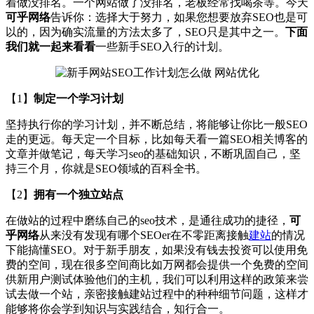
着做没排名。一个网站做了没排名，老板经常找喝茶等。今天
可乎网络
告诉你：选择大于努力，如果您想要放弃SEO也是可
以的，因为确实流量的方法太多了，SEO只是其中之一。
下面
我们就一起来看看
一些新手SEO入行的计划。
【1】
制定一个学习计划
坚持执行你的学习计划，并不断总结，将能够让你比一般SEO
走的更远。每天定一个目标，比如每天看一篇SEO相关博客的
文章并做笔记，每天学习seo的基础知识，不断巩固自己，坚
持三个月，你就是SEO领域的百科全书。
【2】
拥有一个独立站点
在做站的过程中磨练自己的seo技术，是通往成功的捷径，
可
乎网络
从来没有发现有哪个SEOer在不零距离接触
建站
的情况
下能搞懂SEO。对于新手朋友，如果没有钱去投资可以使用免
费的空间，现在很多空间商比如万网都会提供一个免费的空间
供新用户测试体验他们的主机，我们可以利用这样的政策来尝
试去做一个站，亲密接触建站过程中的种种细节问题，这样才
能够将你会学到知识与实践结合，知行合一。