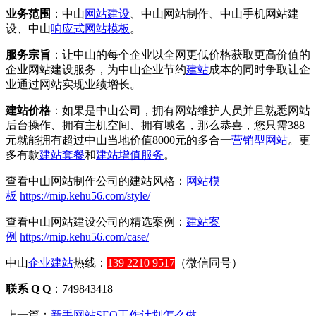
业务范围
：中山
网站建设
、中山网站制作、中山手机网站建
设、中山
响应式
网站模板
。
服务宗旨
：让中山的每个企业以全网更低价格获取更高价值的
企业网站建设服务，为中山企业节约
建站
成本的同时争取让企
业通过网站实现业绩增长。
建站价格
：如果是中山公司，拥有网站维护人员并且熟悉网站
后台操作、拥有主机空间、拥有域名，那么恭喜，您只需388
元就能拥有超过中山当地价值8000元的多合一
营销型网站
。更
多有款
建站套餐
和
建站增值服务
。
查看中山网站制作公司的建站风格：
网站模
板
https://mip.kehu56.com/style/
查看中山网站建设公司的精选案例：
建站案
例
https://mip.kehu56.com/case/
中山
企业建站
热线：
139 2210 9517
（微信同号）
联系 Q Q
：749843418
上一篇：
新手网站SEO工作计划怎么做